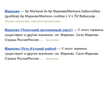
Марково
— Sp Markavà õs Ap Маркава/Markava baltarusiškai
(gudiškai) Ap Марково/Markovo rusiškai L V ir ŠV Baltarusija …
Pasaulio vietovardžiai. Internetinė duomenų bazė
Марково (Чукотский автономный округ)
— У этого термина
существуют и другие значения, см. Марково. Село Марково
Страна РоссияРоссия …
Википедия
Марково (Усть-Кутский район)
— У этого термина
существуют и другие значения, см. Марково. Село Марково
Страна РоссияРоссия …
Википедия