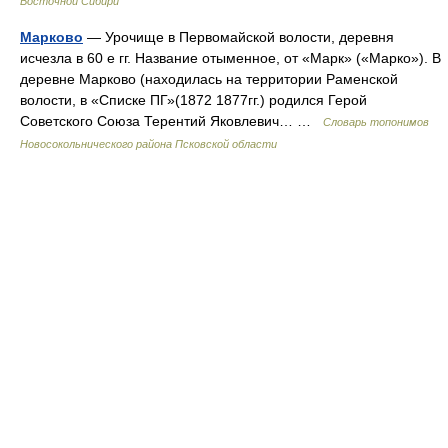
Восточной Сибири
Марково
— Урочище в Первомайской волости, деревня
исчезла в 60 е гг. Название отыменное, от «Марк» («Марко»). В
деревне Марково (находилась на территории Раменской
волости, в «Списке ПГ»(1872 1877гг.) родился Герой
Советского Союза Терентий Яковлевич… …
Словарь топонимов
Новосокольнического района Псковской области