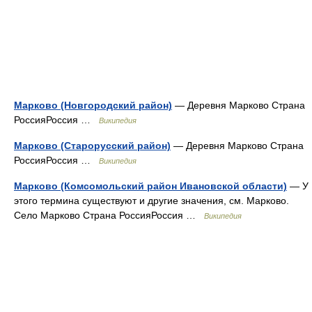
Марково (Новгородский район)
— Деревня Марково Страна
РоссияРоссия …
Википедия
Марково (Старорусский район)
— Деревня Марково Страна
РоссияРоссия …
Википедия
Марково (Комсомольский район Ивановской области)
— У
этого термина существуют и другие значения, см. Марково.
Село Марково Страна РоссияРоссия …
Википедия